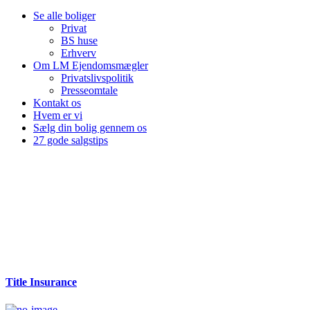
Se alle boliger
Privat
BS huse
Erhverv
Om LM Ejendomsmægler
Privatslivspolitik
Presseomtale
Kontakt os
Hvem er vi
Sælg din bolig gennem os
27 gode salgstips
Title Insurance