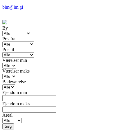
blm@lm.gl
By
Pris fra
Pris til
Værelser min
Værelser maks
Badeværelse
Ejendom min
Ejendom maks
Areal