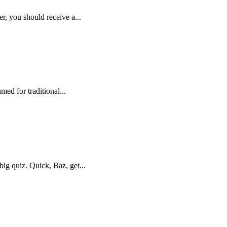
er, you should receive a...
med for traditional...
ig quiz. Quick, Baz, get...