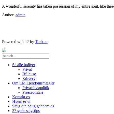
A wonderful serenity has taken possession of my entire soul, like the
Author:
admin
Powered with ♡ by
Torbara
Se alle boliger
Privat
BS huse
Erhverv
Om LM Ejendomsmægler
Privatslivspolitik
Presseomtale
Kontakt os
Hvem er vi
Sælg din bolig gennem os
27 gode salgstips